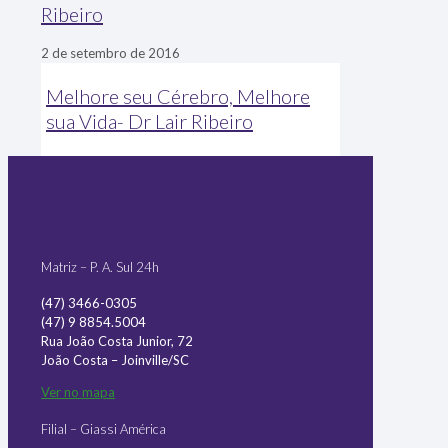
Ribeiro
2 de setembro de 2016
Melhore seu Cérebro, Melhore
sua Vida- Dr Lair Ribeiro
Matriz – P. A. Sul 24h
(47) 3466-0305
(47) 9 8854.5004
Rua João Costa Junior, 72
João Costa – Joinville/SC
Ver no mapa
Filial – Giassi América